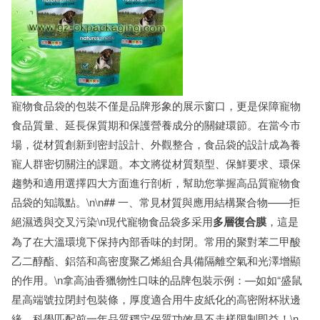
寵物食品袋的包裝不僅是品牌形象的展示窗口，更是保障寵物
食品質量、延長保質期和保護營養成分的關鍵環節。在當今市
場，從材質創新到密封設計、外觀整合，食品袋的設計成為養
寵人群密切關注的課題。本文將從材質類型、保鮮要求、環保
趨勢和適用選擇四大方面進行剖析，幫助您掌握高品質寵物食
品袋的知識點。\n\n## 一、常見材質與應用結構聚合物——拒
絕濕透與交叉污染\n現代寵物食品袋多采用
多層復合膜
，這是
為了在大溫環境下保持內部香味的封閉。常用的聚對苯二甲酸
乙二醇酯、鋁箔和高密度聚乙烯組合具備隔離空氣和光澤增顯
的作用。\n拿高油香獵物性口味的品牌包裝示例：—如如“盛鼠
星高端號拉閉封包裝條，厚度適合用牛皮紙化的高密附杯狀邊
緣。科學匹配前一年品質穩定保質功效是不走樣限制即益！\n