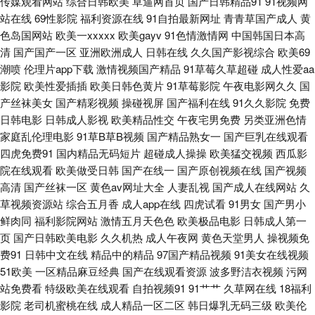
传媒观看网站
综合日韩欧美
草逼网首页
国产日韩精品91
91视频网
站在线
69性影院
福利资源在线
91自拍最新网址
青青草国产成人
黄
91视频免费刷 97成人自拍 国产黑丝91 国产微拍 日韩不卡一区 午夜l司机剧
色岛国网站
欧美一xxxxx
欧美gayv
91色情激情网
中国韩国日本高
清
国产国产一区
亚洲欧洲成人
日韩在线
久久国产影视综合
欧美69
场 91福利网 日韩专区第一页 91露脸黑丝 精品人妻密屁91 日韩三级AA在线
潮喷
伦理片app下载
激情视频国产精品
91草莓久草超碰
成人性爱aa
影院
欧美性爱插插
欧美日韩色黄片
91草莓影院
午夜电影网久久
国
亚洲天堂色播 91模特磁力 久久国产网址 日韩色综合网 五月天偷拍 91破解版
产丝袜美女
国产精彩视频
操碰视屏
国产福利在线
91久久影院
免费
日韩电影
日韩成人影视
欧美精品性交
午夜宅男免费
另类亚洲色情
片 www黑料尤物 精东视频无 蜜臀综合91色 欧美色资源 五月开心色色网 91
家庭乱伦理电影
91草B草B视频
国产精品熟女一
国产巨乳在线观看
四虎免费91
国内精品无码短片
超碰成人操操
欧美猛交视频
西瓜影
啦操全 久草资源福利站3 五月停停影院 自慰自拍 91美女免费黑料 97干在线
院在线观看
欧美做受日韩
国产在线一
国产原创视频在线
国产视频
高清
国产丝袜一区
黄色av网址大全
人妻乱视
国产成人在线网站
久
观看 黄色连接 欧美性另类视频 婷婷五月色偷 91黑丝自慰 wwwcom草 欧美
草视频资源站
综合五月香
成人app在线
四虎试看
91男女
国产男小
鲜肉同
福利影院网站
激情五月天色色
欧美极品电影
日韩成人第一
精品偷拍 偷拍97av 91九色海角社区 传媒精品福利 国产影院一二三四 四虎
页
国产日韩欧美电影
久久机热
成人午夜网
黄色天堂男人
操视频免
费91
日韩中文在线
精品中的精品
97国产精品视频
91美女在线视频
成人伦理 91精品国产白丝 超碰97免费 岛国福利视频 丝袜天堂网 91干逼视
51欧美
一区精品麻豆经典
国产在线观看资源
波多野洁衣视频
污网
站免费看
特级欧美在线观看
自拍视频91
91艹艹
久草网在线
18福利
影院
老司机蜜桃在线
成人精品一区二区
韩日爆乳无码三级
欧美伦
频 超碰人人草人妻 久久av人体电影 欧美三极 91蜜桃动漫78 大香蕉怡红院