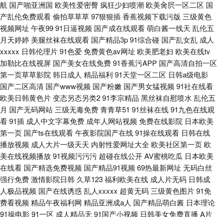
航
国产啪亚洲国
欧美性爱密臀
疯狂少妇喷潮
欧美肏屄一区二区
国
产乱伦免费观看
偷拍草草草
97狠狠插
香蕉视频下载污版
三级黄色
视频网址
午夜99
91日逼视频
国产成在线观看
萌白酱一线天
乱伦五
月天婷婷
美腿丝袜在线观看
国产精品3p
91综合碰
国产乱女乱
成人
xxxxx
日韩伦理片
91色爱
免费黄色av网址
欧美肥老妇
欧美在线tv
加勒比在线视屏
国产美女在线免费
91香蕉污APP
国产高清自拍一区
第一页草草影院
韩日成人
精品福利
91天堂一区二区
日韩a级电影
国产二区高清
国产www视频
国产粉嫩
国产男女猛视频
91社在线看
欧美日韩黄色片
变态另态另类2
91李宗精品
黑丝袜自慰喷水
乱伦五
月
国产无码网站
三级无毒免费
青青草51
91丝袜在线
91九色在线观
看
91插
成人中文字幕免费
成年人网站视频
免费在线影院
日本欧美
第一页
国产ts在线观看
午夜影院国产在线
91操在线观看
日韩在线
播放视频
成人大片一级天天
内射性爱网址大全
欧美社区第一页
欧
美在线视频播放
91视频污污污
超碰在线公开
AV蜜桃吃瓜
日本欧美
在线看
国产精选免费视频
国产精品91视频
69热最新网址
无码白丝
强行免费
激情影院日韩
久草123
福利欧美在线
成人片无码
日韩成
人极品视频
国产在线诱惑
乱人xxxxx
超黄无码
三级黄色图片
91免
费看视频
精品午夜福利网
精品亚洲成a人
国产精品萌白酱
日本理论
91操电影
91一区
成人精品无
91国产小视频
日韩美女免费直播
A片