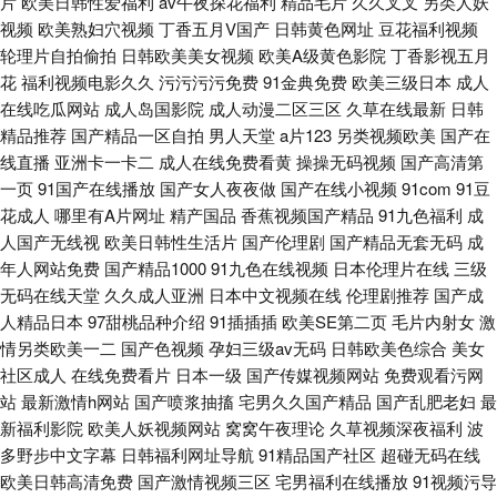
片
欧美日韩性爱福利
av午夜探花福利
精品毛片
久久叉叉
另类人妖
视频
欧美熟妇穴视频
丁香五月V国产
日韩黄色网址
豆花福利视频
轮理片自拍偷拍
日韩欧美美女视频
欧美A级黄色影院
丁香影视五月
花
福利视频电影久久
污污污污免费
91金典免费
欧美三级日本
成人
在线吃瓜网站
成人岛国影院
成人动漫二区三区
久草在线最新
日韩
精品推荐
国产精品一区自拍
男人天堂
a片123
另类视频欧美
国产在
线直播
亚洲卡一卡二
成人在线免费看黄
操操无码视频
国产高清第
一页
91国产在线播放
国产女人夜夜做
国产在线小视频
91com
91豆
花成人
哪里有A片网址
精产国品
香蕉视频国产精品
91九色福利
成
人国产无线视
欧美日韩性生活片
国产伦理剧
国产精品无套无码
成
年人网站免费
国产精品1000
91九色在线视频
日本伦理片在线
三级
无码在线天堂
久久成人亚洲
日本中文视频在线
伦理剧推荐
国产成
人精品日本
97甜桃品种介绍
91插插插
欧美SE第二页
毛片内射女
激
情另类欧美一二
国产色视频
孕妇三级av无码
日韩欧美色综合
美女
社区成人
在线免费看片
日本一级
国产传媒视频网站
免费观看污网
站
最新激情h网站
国产喷浆抽搐
宅男久久国产精品
国产乱肥老妇
最
新福利影院
欧美人妖视频网站
窝窝午夜理论
久草视频深夜福利
波
多野步中文字幕
日韩福利网址导航
91精品国产社区
超碰无码在线
欧美日韩高清免费
国产激情视频三区
宅男福利在线播放
91视频污导