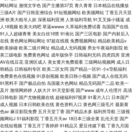
网站网址
激情文学色
国产主播第37页
青久青青
日本精品在线播放
三级A片
国产日韩亚洲综合
91短视频网站
欧美骚网站
丁香五月天亚
洲
欧美大粗吊人妖
深夜福利亚洲
人兽福利导航
91叉叉操小骚逼
成
人18视频
欧美大鸡吧
草逼wwww
久草福利免费试看
岛国国产在线
91人人超碰青青
美女白丝18禁
91肏比
国产三区电影
国产内射后入
在线
黄色网址网站网址
97超在线视
免费视频网站
精品欧美精品v
欧美操碰
欧美二级片网址
精品成人无码视频
男女午夜福利影院
欧
美三级电影
免费黄色网址
成年版快手
日韩福利无码
四虎四房
亚洲
AV在线豆花
亚洲区成人
美女黄片免费观看
三级网站视频网
成人日
韩精品
日韩福利专区
欧美二区女同
国产精品一区91
小x导航福利
免费黄色在线视频
91原创视频
欧美日韩小视频
国产成人在线无码
91黑料不
国产极品自拍
岛国最大色网站
精品无码国产二品
欧美一
及片
激情网婷婷
人妖大片
91天堂影视
国产www
成年人伦理片
高清
日韩电影
国产尤物视频在线
超碰福利97视屏
91看片入口
日本国产
成人视频
日本日韩欧美在线
黄色资料入口
黄色网三级毛片
最新黄
色av
麻豆影院免费
五月天堂丁香
国产精品水多
福利所导航
三级视
频网站J
51福利影院
丁香五月天av
18日本三级全黄
乱伦天堂
国产
在线短视频
丁香五月丁香婷婷
91精品又
爱豆传媒下载
丁香九月国