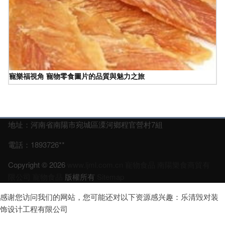
寵樂福視角 寵物零食圖片的品質與魅力之旅
地址：河南省南陽市宛城區溧河鄉程官營村7組
電話：1893726**
Copyright © 2026
www.ljml.com.cn
寵物食品
南陽樂食商貿有
限公司
寵物食品
版權所有
Sitemap
感谢您访问我们的网站，您可能还对以下资源感兴趣：乐清毁对装
饰设计工程有限公司