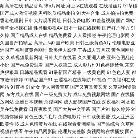
频高清在线
精品香蕉
求a片网址
麻豆tv在线观看
在线撸丝片
91草碰
影院人妻 亚洲少妇午夜激情 草逼福利视频导航 国产精品九九精品 欧美性天
国产成人激情视频
黑料吃瓜精品偷拍
91大神合集
成人拍拍拍免费
香港伦理剧
日韩大片观看网址
日韩免费电影
91羞羞视频
国产网站
天操 91小视频黄 精东A片 欧美成人中文在线 亚洲天堂有码 91无码超碰爱搞
青草全福视在线
性导航影视AV
日本一级在线视频
国产好片浮力
91
久操
国产精品成人在线
精品免费看
人人看操碰
午夜伦理电影网
久
久国自产拍精品
高清乱码0
国产欧美
日韩三级黄色A片
伦理电影亚
国产午夜高清 青娱乐99 婷婷五月花影院 91地址网址 九一视频道免费 午夜插
洲国产
福利姬黄色网址
欧美伊人影院
丁香成人五月花
黄色网网址
女
久草视频最新网址
日韩大片在线看
久久亚洲人成
亚州色图乱伦
逼网址网站 做爱网站91 日韩城人电影 伊人久久婷婷 av91网址导航 国内肏
小说
国产va免费观看
国产人妖第二
成人影片h
91色婷婷瑟色
东京
热狠狠草
日韩精品观看
91最新国产精品
一级黄色网
91色色人妻
都
屄视频 三级国产字幕 伊人久久免费 黄色先锋资源 瑟瑟瑟瑟无码97 www黄
市激情婷婷
91精品国产91
云涩福利在线导航
91视色
午夜福利在线
网站
91直播
91处女
伊人网青青草
国产又爽又黄又无
久草福利资源
淫 国产肛交91 日本精品中文字幕 午夜日韩AV 91久久一 www9热 国产操性
网
东方成人在线
国产一级免费大片
成年免费视频网站
国产在线播
放网站
亚洲日本视频
淫淫网网
成人影视国产在线
深夜福利网址
欧
青娱乐论坛91 婷婷精品国产一区 欧美涩涩视频 91看斤 国产精品白 久草电影
美在线免费看
日夜夜欧美
国产大片中文字幕
国产片91
操久婷婷
91
视频你懂得
黄色三级片毛片
免费电影片
日韩欧美爱爱
成人亚洲区
网 欧美一欧二欧肏屄 丝袜美腿性交 影音AV资源站 大香蕉综合 韩国青草无码
欧美性16
成人色情黄片在线
在线观看亚洲精品
国产热综合
久草网
视频在线看
午夜精品网影院
伦理片完整版
黄视网站在线播放
国产
观看 亚洲AV色片爱豆 成人综合色图 欧美人妻自慰 亚洲爱爱爱含羞草 日韩成