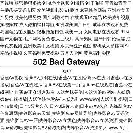
产视频
狠狠擼狠狠擼
91桃色小视频
91激情
91干啪啪
青青操青青干
主播诱惑无码专区
欧美视频电影
91播放
麻豆桃色网站
亚洲欧美国
产另类
欧美伦理另类
国产刺激对白
在线观看91精品
欧美成年视频
操碰操揉
成人微拍福利导航
亚洲欧美国产日韩
成年在线观看免费
岛国精品在线播放
狠狠撸第四色
欧美一页
女同电影在线观看
91网
国产尤物在
毛片网站黄色
狼人三级片
高清男同
国产日韩伦理淫
成
年免费视频
亚洲欧美中文视频
东京热亚洲色图
蜜桃成人超碰网
91
精品小视频
久草福利免费视影
五月天堂网
黄色福利影院
502 Bad Gateway
nginx
香蕉AV影院|香蕉AV原创在线|香蕉AV在线|香蕉av在线tv|香蕉av在线
播放|香蕉AV在线吃瓜|香蕉AV在线第一页|香蕉av在线观看|香蕉av在
线网址|香蕉av正在进入观看
人妖丝袜美腿|人妖伪娘av网站|人妖伪
娘av在线播放|人妖伪娘性爱AV|人妖系列wwwwww|人妖淫乱视频|日
本18禁黄|日本3级片久久|日本3级片人妻|日本97AV久久
先锋影音av
色资源网|先锋影音av天堂|先锋影音av网址导航|先锋影音av无码资
源|先锋影音AV一区|先锋影音AV在线色|先锋影音av在线资源|先锋影
音av资源吧|先锋影音AV资源免费|先锋影音AV资源男人
www五月