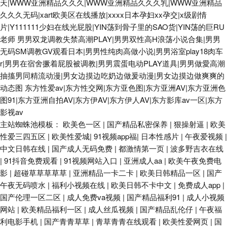
天|WWW亚洲精品久久久|WWW亚洲精品久久久乳|WWW亚洲精品
久久久无码|xart欧美区在线播放|xxxx日本孕妇xx孕交|x级剧情
片|Y111111少妇在线光屁股|YIN荡到骨子里的SAO货|YIN荡的巨RU
老师
男男双龙调教失禁高潮PLAY|男男双性高H浪荡小说合集|男男
无码SM调教GV观看日本|男男性纯肉高做小说|男男浴室play18肉车
r|男男在宿舍撅着屁股被调教|男男震蛋电动PLAY道具|男男做愛高潮
抽搐男同精流动漫|男女边摸边吃奶边做爰动漫|男女边摸边做爽爽的
动态图
东方性爱av|东方性交网|东方亚色图|东方亚洲AV|东方亚洲色
图91|东方亚洲自拍AV|东方伊AV|东方伊人AV|东方影库av一区|东方
影视av
主站蜘蛛池模板：
欧美色一区
|
国产精品私密保养
|
狠操射逼
|
欧美
性爱三四五区
|
欧美性爱城
|
91视频app福
|
日本性感片
|
午夜爱视频
|
中文日韩在线
|
国产成人无码免费
|
都激情第一页
|
波多野吉衣在线
|
91抖音免费观看
|
91视频网站入口
|
亚洲成人aa
|
欧美午夜免费电
影
|
超碰草草草草草
|
亚洲精品一卡二卡
|
欧美日韩精品一区
|
国产
午夜无码喷水
|
福利小视频在线
|
欧美日韩不卡中文
|
免费成人app
|
国产伦理一区二区
|
成人免费va视频
|
国产精品福利91
|
成人小视频
网站
|
欧美精品福利一区
|
成人丝瓜视频
|
国产精品乱伦仔
|
午夜福
利电影手机
|
国产青青草草
|
青草青青在线观看
|
欧美性爱网页
|
国