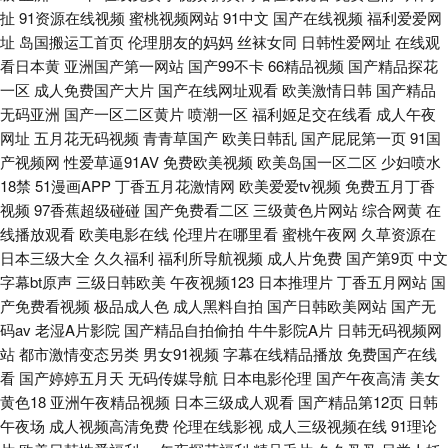
扯
91资源在线视频
蜜桃视频网站
91中文
国产在线视频
福利爱爱网
址
岛国搬运工首页
伦理朋友的妈妈
丝袜女同
日韩性爱网址
在线观
看日本黄
亚洲国产第一网站
国产99不卡
66精品视频
国产精品探花
一区
成人免费国产大片
国产在线网址观看
欧美激情日韩
国产精品
无码亚洲
国产一区二区黄片
喷潮一区
福利姬足交在线看
成人午夜
网址
五月花无码视频
青青草国产
欧美日韩乱
国产屁屁第一页
91国
产视频网
性爱草逼91AV
免费欧美视频
欧美岛国一区二区
少妇喷水
18禁
51漫画APP
丁香五月花激情网
欧美爱爱tv视频
免费五月丁香
视频
97香蕉超级碰碰
国产免费看二区
三级黄色片网站
综合网黄
在
线播放观看
欧美电影在线
伦理片在哪里看
蜜桃午夜网
久草资源在
日本三级大全
久久福利
福利所导航视频
成人片免费
国产第9页
中文
字幕bt原声
三级日韩欧美
午夜视频123
日本推理片
丁香五月网站
国
产免费看视频
极品成人色
成人黑料自拍
国产日韩欧美网站
国产无
码av
老湿A片影院
国产精品自拍偷拍
牛牛影院A片
日韩无码视频网
站
都市激情变态另类
男女91视频
字幕在线精品播放
免费国产在线
看
国产婷婷五月天
无码传媒导航
日本电影伦理
国产午夜高清
美女
黄色18
亚洲午夜精品视频
日本三级成人观看
国产精品第12页
日韩
午夜场
成人视频高清免费
伦理在线影视
成人三级视频在线
91理论