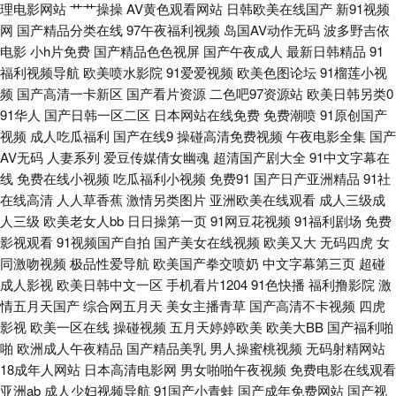
理电影网站
艹艹操操
AV黄色观看网站
日韩欧美在线国产
新91视频
网
国产精品分类在线
97午夜福利视频
岛国AV动作无码
波多野吉依
老司机午夜福利片 熟妇伦理片 国产精产国品一区 福利视频区 欧美美女性爱
电影
小h片免费
国产精品色色视屏
国产午夜成人
最新日韩精品
91
福利视频导航
欧美喷水影院
91爱爱视频
欧美色图论坛
91榴莲小视
网站 午夜激情综合 国产国语对白 伦理聚合一级 无码av网址 AB内射日韩无
频
国产高清一卡新区
国产看片资源
二色吧97资源站
欧美日韩另类0
91华人
国产日韩一区二区
日本网站在线免费
免费潮喷
91原创国产
码 国产片91 日韩精品视频网址 91天堂在线 国产激情第一页 欧美成人草草影
视频
成人吃瓜福利
国产在线9
操碰高清免费视频
午夜电影全集
国产
AV无码
人妻系列
爱豆传媒倩女幽魂
超清国产剧大全
91中文字幕在
视 91白丝白虎萝莉 国产成人伊人 欧午夜影院 三级片试看 97好色 户外丰满
线
免费在线小视频
吃瓜福利小视频
免费91
国产日产亚洲精品
91社
在线高清
人人草香蕉
激情另类图片
亚洲欧美在线观看
成人三级成
少妇啪片 另类图片视频 熟女3P91 亚洲爱爱永久网站 91精品孕妇系列 久草
人三级
欧美老女人bb
日日操第一页
91网豆花视频
91福利剧场
免费
影视观看
91视频国产自拍
国产美女在线视频
欧美又大
无码四虎
女
久草视频视频 微拍福利一区 97超碰护士 韩国av啪啪 玖玖福利导航 欧美性爱
同激吻视频
极品性爱导航
欧美国产拳交喷奶
中文字幕第三页
超碰
成人影视
欧美日韩中文一区
手机看片1204
91色快播
福利撸影院
激
成人综合 在线视频撸 91新网址 超碰导航97 午夜影院7763 97碰人人操 超碰
情五月天国产
综合网五月天
美女主播青草
国产高清不卡视频
四虎
影视
欧美一区在线
操碰视频
五月天婷婷欧美
欧美大BB
国产福利啪
香蕉福利 激情色图日韩 美女九一视频 日本人人操 在线电影黄色 91视频网页
啪
欧洲成人午夜精品
国产精品美乳
男人操蜜桃视频
无码射精网站
18成年人网站
日本高清电影网
男女啪啪午夜视频
免费电影在线观看
操碰福利 国产91福利 91美女艹逼网站 国产精品播放 欧美在线电影群P 四虎
亚洲ab
成人少妇视频导航
91国产小青蛙
国产成年免费网站
国产视