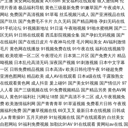
产主播
美女网站视频黄
A片com
美女福利在线观看
狼人激情网
伦
理片香港
极品福利导航
黄色三级最新免费
91嫩草国产
午夜成年人
网站
免费国产高清视频
91草莓
丝瓜视频污成人
国产亚洲视品在线
国产玖玖
国产免费毛不卡片
久久无码
国产精品网络
孕妇无码在线
91手机论坛
91视频新地址
91日逼
午夜啪视频
91啪水蜜桃网
国产二
区无码
91日韩在线观看
西瓜影院视频全集
国产孕妇无码视频
国产
在线福利
国产在线日皮片
午夜神马伦理
毛片网站美女
AV福利激情
毛片
黄色网在线播放
91视频免费在线
91午夜在线
福利在线视频导
航
欧美喷潮一区二区
午夜理论片
日本第二片区
国产免费大片
精品
呦视频
日本乱伦高清无码
深夜国产视频
91刺激视频
日本中文字幕
一区
日韩免费精品视频
日本高清v
欧美日韩伦理午夜
91碰超免费
亚洲色图网站
精品欧美
成人AV在线观看
日本a级在线
干露脸熟女
在线观看黄色网
成人抖音
爰上碰91
国产美女91视频
国产情侣片
97
人人看
国产三级视频在线
91免费视频精品
国产精品另类
黄色AV网
站人
黄色91福利社
污网址18禁
国产高清不卡二区
成人午夜视频免
费
欧美激情福利网
国产青青青草
91草逼视频
免费看片日韩
午夜视
频福利免费
国产嫩草视频在线
69叉叉叉
最新日本在线视频
日韩成
人a
青青操91
五月天婷婷
91短视频在线
国产在线观看的
白丝美女
自慰网站
91福利免费视频
加勒比91AV
91在线观看
黄网站av在线
国