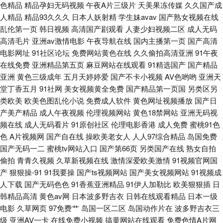
色精品
精品孕妇无码视频
午夜A片三级片
天美果冻传媒
久久国产成
人精品
精品93久久久
日本人妖射精
学生妹avav
国产熟女视频在线
青娱视频91 亚洲黄网2025 另类av专区 91视频网站入口 欧美AV性 伪娘白丝
乱伦第一页
韩日视频
高清国产剧观看
人妻少妇视频二区
成人无码
高清毛片
亚洲av激情电影
午夜导航在线
国内主播第一页
国产高清
内射 91色狼 大香蕉在钱观看 久久国产精品区 中日韩日日 白丝喷水喷浆 激
电影网址
91社区论坛
免费网站黄色在线
久久偷拍高清亚洲
91午夜
在线免费
亚洲精品第五页
麻豆网站在线观看
91精选国产
国产精品
情都市站长工具 俺去啦俺去操 人人妻人人插 WWW嫩逼91 韩日色色网 欧美
亚洲
黄色三级成年
五月天婷婷爱
国产不卡小视频
AV色哟哟
亚洲天
堂丁香五月
91社网
美女视频黄全免费
国产精品第一页国
另类区另
性第一页 午夜三级激情 91熟女热 大香蕉青草园 久久私色房免费 AV熟女 天
类欧美
欧美色图乱伦小说
免费成人软件
黄色网址视频播放
国产日
产美产精品
成人午夜视频
伦理视频网站
黄色18禁网站
亚洲无码视
天干视频网
频在线
成人无码看片
91原创社区
伦理电影香港
成人免费
蜜桃91色
色
A片视频网
国产自在线
操欧美老女人
人人97综合精品
岛国免费
国产无码一二
蜜桃tv网站入口
国产第66页
另类国产在线
熟女自拍
偷拍
青青久视频
久草新视频在线
激情深爱欧美激情
91视频官网国
产
狠狠操-91
91我要操
国产ts视频网站
国产美女视频网站
91视频成
人下载
国产无码色色
91香蕉亚洲精品
91伊人加勒比
欧美狠狠插
日
韩精品高清
黄色av网
日本波多野吉衣
日韩在线观看精品
日本一级
电影
久草网页
97免费艹
岛国一区二区
岛国动作片在
波多野吉衣三
级
亚洲AV一卡
在线免费小视频
搞黄网站在线观看
免费色情A片网