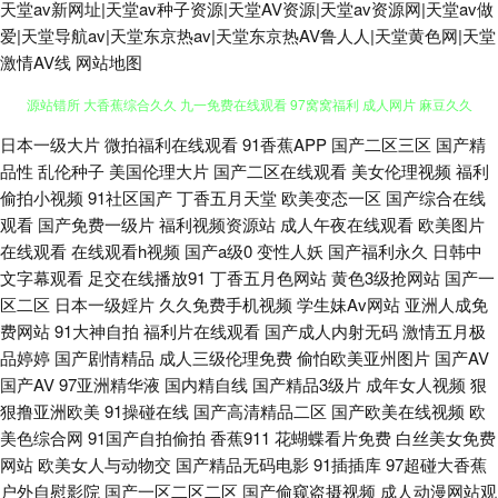
天堂av新网址|天堂av种子资源|天堂AV资源|天堂av资源网|天堂av做
爱|天堂导航av|天堂东京热av|天堂东京热AV鲁人人|天堂黄色网|天堂
激情AV线
网站地图
日本一级大片
微拍福利在线观看
91香蕉APP
国产二区三区
国产精
日本毛茸茸的少妇 四虎影院欧美系列 人妖性爱大片 香蕉视频污视频 91热资
品性
乱伦种子
美国伦理大片
国产二区在线观看
美女伦理视频
福利
偷拍小视频
91社区国产
丁香五月天堂
欧美变态一区
国产综合在线
源站错所 大香蕉综合久久 九一免费在线观看 97窝窝福利 成人网片 麻豆久久
观看
国产免费一级片
福利视频资源站
成人午夜在线观看
欧美图片
在线观看
在线观看h视频
国产a级0
变性人妖
国产福利永久
日韩中
午夜福利网HD 91看片免费下载 豆花视频九一免费 日本韩国颜射 91超碰人
文字幕观看
足交在线播放91
丁香五月色网站
黄色3级抢网站
国产一
区二区
日本一级婬片
久久免费手机视频
学生妹Av网站
亚洲人成免
人操 熟女性激情 肏屄视屏免费观看 精品偷拍 日本欧美色 偷拍拍自超碰 91
费网站
91大神自拍
福利片在线观看
国产成人内射无码
激情五月极
品婷婷
国产剧情精品
成人三级伦理免费
偷怕欧美亚州图片
国产AV
看精品 超碰97人妻在线 黄色上床网站 无码色导航 91视频在线观看 成人片网
国产AV
97亚洲精华液
国内精自线
国产精品3级片
成年女人视频
狠
狠撸亚洲欧美
91操碰在线
国产高清精品二区
国产欧美在线视频
欧
址 久草大香 蜜臀性爱 深夜福利天堂 影音先锋亚州精品 超碰视97 伦理第一
美色综合网
91国产自拍偷拍
香蕉911
花蝴蝶看片免费
白丝美女免费
网站
欧美女人与动物交
国产精品无码电影
91插插库
97超碰大香蕉
页 欧美浮力第一页 午夜污福利 91视频手机在线 成人大香蕉视频 久久嫩草精
户外自慰影院
国产一区二区二区
国产偷窥盗摄视频
成人动漫网站观