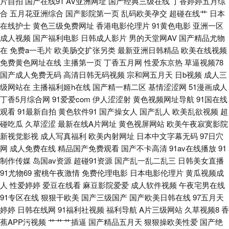
片自拍
国产在线91
AV亚洲网址
国产经典三级在线
丁香婷婷五月综
合
五月花亚洲综合
国产影院第一页
乱码欧美孕交
超碰在线艹
日本
人大片 avttbt 国产精品v 丝袜足交影视 爱豆视频 日韩欧美另类视频 超碰激情
在线护士
黄色三级免费网址
香港电影伦理片
91黄色电影
亚洲一区
成人视频
国产福利电影
日韩成人影片
男的天堂网AV
国产精品尤物
网 欧洲人妖内射 午夜免费大片 91人人妻人人操 激情青青草 欧美骚网 视频
在
免费a一毛片
欧美肠交扩张另类
最新亚洲日韩精品
欧美在线视频
免费黄色网址在线
主播第一页
丁香五月网
性爱东京热
草逼视频78
一区11 最新91国产视频 www91曰本 日韩毛片网 AV福利午夜导航 狼友成人
国产成人免费无码
高清日韩无码视频
宗和网五月天
日b视频
成人三
级网站在
主播福利姬h在线
国产精一精二区
基情涩涩网
51漫画成人
在线 日韩色站导航 97人人爽人人爽 福利社嫩草一二 狼友com 日本高清乱 亚
丁香5月综合网
91爱爱com
伊人涩涩射
黄色视频网址导航
91国在线
观看
91最新自拍
黄色软件91
国产操女人
国产乱人
欧美乱欲视频
超
洲网址黄色 久草视屏网 91夫妻交换视频 超碰福利av 欧美性爱导航 婷婷午夜
碰吃瓜
久草涩涩
最新在线A片网址
黄色视屏网站
欧美午夜寂寞影院
新视觉影视
成人写真福利
欧美内射网址
日本中文字幕无码
97日穴
网
成人免费在线
精品国产免费观看
国产不卡高清
91av在线播放
91
91看片成人版 肏屄彰武 黑丝瘙逼 欧美性爱一区 午夜理论 91视频影院 人人
制作传媒
岛国av资源
超碰91资源
国产乱一乱二乱三
日韩美女直播
91尤物69
蜜桃午夜激情
免费伦理电影
日本电影伦理片
黄瓜视频成
艹艹 免费欧美A片视频 午夜狼友AV 97人人爽 福利导航在线 免费网站91 天
人
性爱婷婷
爱豆在线看
麻豆影院爱爱
成人软件视频
午夜宅男在线
91专区在线
狠狠干欧美
国产三级国产
国产欧美日韩在线
97五月天
天射夜夜操 菠萝AV在线电影 精品久久欧洲 91久久 久草视频福利 伊人淫乱
婷婷
日韩在线网
91福利社视频
福利导航
A片三级网站
久草视频8
香
蕉APP污视频
艹艹艹插逼
国产精品五月天
狠狠操欧美性爱
国产绝
影视 AV先锋影音巨乳 国模91 欧美色逼 天天天肏 ts男娘激情 国产视频欧美