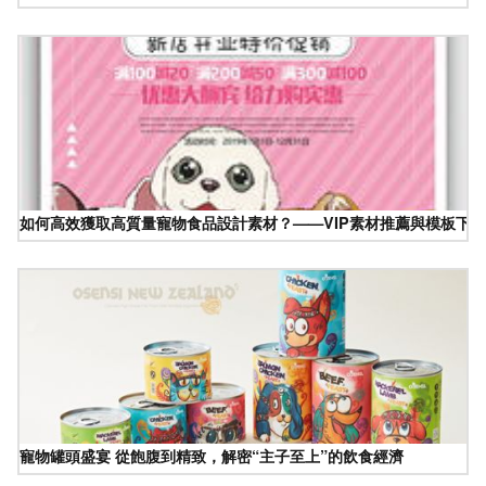
如何高效獲取高質量寵物食品設計素材？——VIP素材推薦與模板下
寵物罐頭盛宴 從飽腹到精致，解密“主子至上”的飲食經濟